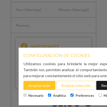
IMPORTANTE
Tenga en cuenta que para su llegada a Mallorca
CONFIGURACIÓN DE COOKIES
debe introducir la hora de aterrizaje en el
aeropuerto. Para su regreso al aeropuerto el día
Utilizamos cookies para brindarle la mejor expe
de salida, debe introducir la hora de recogida. Le
También nos permiten analizar el comportamiento
recomendamos que lo haga al menos 3 horas
para mejorar constantemente el sitio web para uste
antes de la salida de su vuelo.
Aceptar todo
Aceptar selección
Rec
Coste total
Necesario
Analítica
Preferences
M
85.00 €