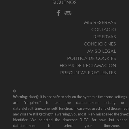
SÍGUENOS
MIS RESERVAS
CONTACTO
RESERVAS
CONDICIONES
AVISO LEGAL
POLÍTICA DE COOKIES
HOJAS DE RECLAMACIÓN
PREGUNTAS FRECUENTES
©
Warning
: date(): It is not safe to rely on the system's timezone settings.
are *required* to use the date.timezone setting or 
date_default_timezone_set() function. In case you used any of those met
and you are still getting this warning, you most likely misspelled the time
identifier. We selected the timezone 'UTC' for now, but please
date.timezone to select your timezone. 