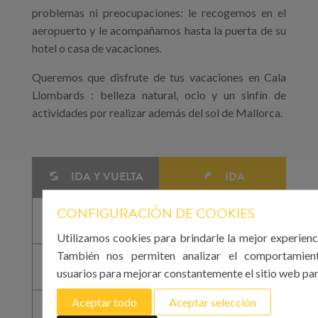
problemas ni preocupaciones: le recogemos en el
aeropuerto y le acompañamos hasta la puerta de su
hotel o casa de vacaciones.
Queremos que disfrute de tus vacaciones en Cala
Llombards : belleza natural, ocio y un sinfín de
actividades por realizar además del sol de Mallorca.
IDA Y VUELTA
IDA
CONFIGURACIÓN DE COOKIES
Utilizamos cookies para brindarle la mejor experienc
También nos permiten analizar el comportamien
usuarios para mejorar constantemente el sitio web par
Aceptar todo
Aceptar selección