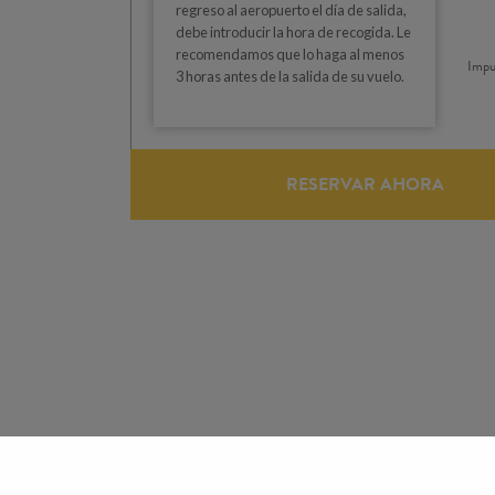
regreso al aeropuerto el día de salida,
debe introducir la hora de recogida. Le
recomendamos que lo haga al menos
Impu
3 horas antes de la salida de su vuelo.
RESERVAR AHORA