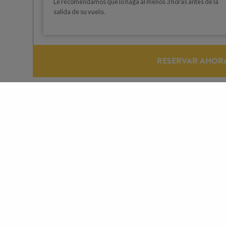
Le recomendamos que lo haga al menos 3 horas antes de la
salida de su vuelo.
RESERVAR AHOR