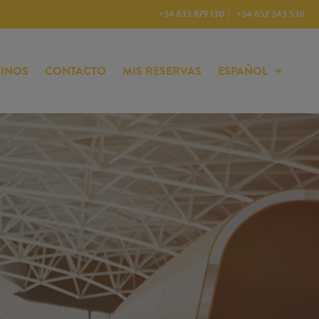
+34 633 879 130
+34 652 343 530
TINOS
CONTACTO
MIS RESERVAS
ESPAÑOL