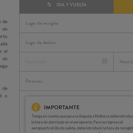
IDA Y VUELTA
e de
 en
erto
allá
r el
k en
enga
o de
bé o
IMPORTANTE
Tenga en cuenta que para su llegada a Mallorca debe introduc
la hora de aterrizaje en el aeropuerto. Para su regreso al
aeropuerto el día de salida, debe introducir la hora de recogid