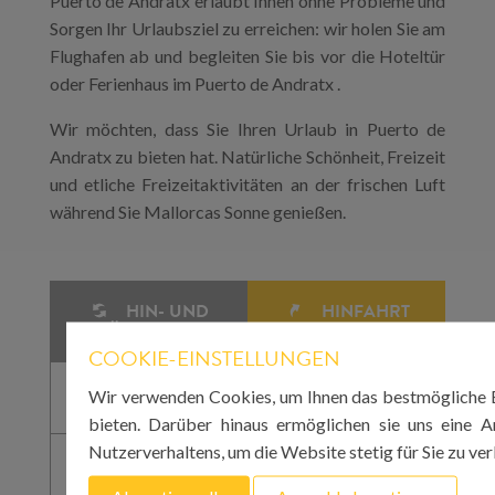
Puerto de Andratx erlaubt Ihnen ohne Probleme und
Sorgen Ihr Urlaubsziel zu erreichen: wir holen Sie am
Flughafen ab und begleiten Sie bis vor die Hoteltür
oder Ferienhaus im Puerto de Andratx .
Wir möchten, dass Sie Ihren Urlaub in Puerto de
Andratx zu bieten hat. Natürliche Schönheit, Freizeit
und etliche Freizeitaktivitäten an der frischen Luft
während Sie Mallorcas Sonne genießen.
HIN- UND
HINFAHRT
RÜCKFAHRT
COOKIE-EINSTELLUNGEN
Wir verwenden Cookies, um Ihnen das bestmögliche E
bieten. Darüber hinaus ermöglichen sie uns eine A
Nutzerverhaltens, um die Website stetig für Sie zu ve