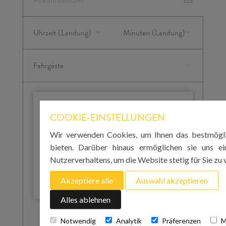
WICHTIG
COOKIE-EINSTELLUNGEN
Bitte beachten Sie, dass Sie für Ihre Ankunft auf
Wir verwenden Cookies, um Ihnen das bestmögli
Mallorca die Landezeit am Flughafen angeben
müssen. Für die Rückfahrt zum Flughafen am
bieten. Darüber hinaus ermöglichen sie uns e
Abreisetag müssen Sie die Abholzeit angeben.
Nutzerverhaltens, um die Website stetig für Sie zu 
Wir empfehlen Ihnen dringend, dies mindestens
3 Stunden vor Ihrem Abflug zu tun.
Akzeptiere alle
Auswahl akzeptieren
Alles ablehnen
Gesamtkosten
Notwendig
Analytik
Präferenzen
M