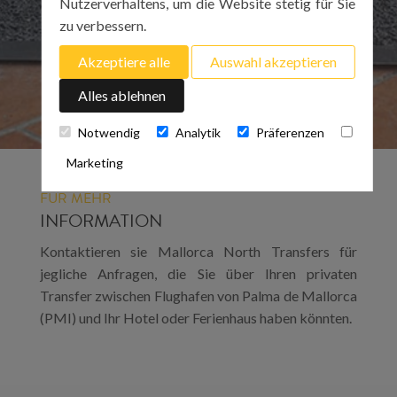
Nutzerverhaltens, um die Website stetig für Sie
zu verbessern.
Akzeptiere alle
Auswahl akzeptieren
Alles ablehnen
Notwendig
Analytik
Präferenzen
Marketing
FÜR MEHR
INFORMATION
Kontaktieren sie Mallorca North Transfers für
jegliche Anfragen, die Sie über Ihren privaten
Transfer zwischen Flughafen von Palma de Mallorca
(PMI) und Ihr Hotel oder Ferienhaus haben könnten.