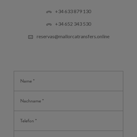
+34 633 879 130
+34 652 343 530
reservas@mallorcatransfers.online