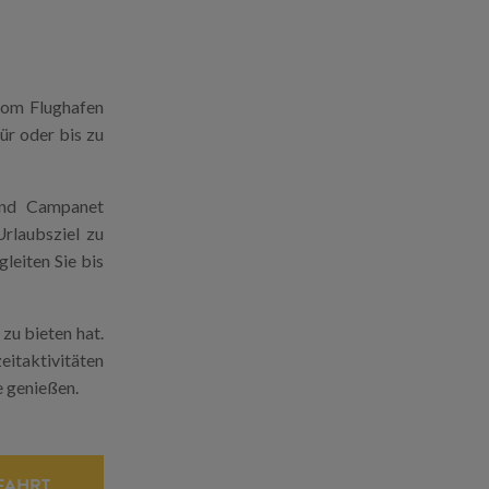
vom Flughafen
ür oder bis zu
und Campanet
rlaubsziel zu
leiten Sie bis
zu bieten hat.
eitaktivitäten
e genießen.
FAHRT