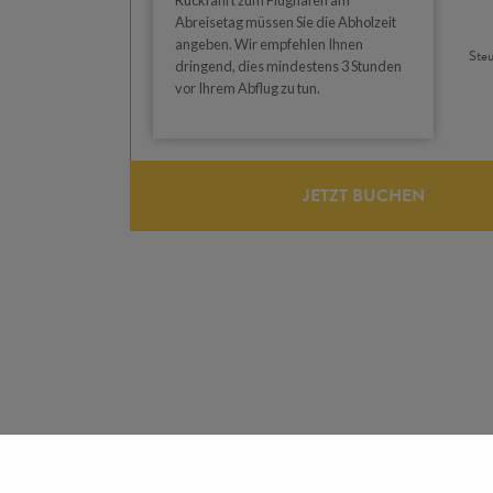
Abreisetag müssen Sie die Abholzeit
angeben. Wir empfehlen Ihnen
Steu
dringend, dies mindestens 3 Stunden
vor Ihrem Abflug zu tun.
JETZT BUCHEN