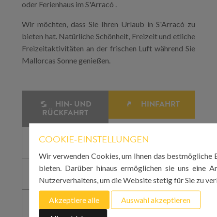
oder Ferienhaus im S'Arracó .
Wir möchten, dass Sie Ihren Urlaub in S'Arracó zu
bieten hat. Natürliche Schönheit, Freizeit und etliche
Freizeitaktivitäten an der frischen Luft während Sie
Mallorcas Sonne genießen.
HIN- UND
HINFAHRT
RÜCKFAHRT
COOKIE-EINSTELLUNGEN
Wir verwenden Cookies, um Ihnen das bestmögliche E
bieten. Darüber hinaus ermöglichen sie uns eine A
Nutzerverhaltens, um die Website stetig für Sie zu ve
Akzeptiere alle
Auswahl akzeptieren