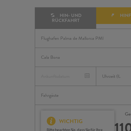
HIN- UND
HIN
RÜCKFAHRT
Ge
WICHTIG
11
Bitte beachten Sie, dass Sie für Ihre