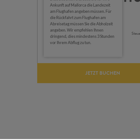
Ankunft auf Mallorca die Landezeit
am Flughafen angeben müssen. Für
die Rückfahrt zum Flughafen am
Abreisetag müssen Sie die Abholzeit
angeben. Wir empfehlen Ihnen
Steue
dringend, dies mindestens 3 Stunden
vor Ihrem Abflug zu tun.
JETZT BUCHEN