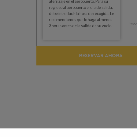
aterrizaje en el aeropuerto. Para su
regreso al aeropuerto el día de salida,
debe introducir la hora de recogida. Le
recomendamos que lo haga al menos
Impue
3 horas antes de la salida de su vuelo.
RESERVAR AHORA