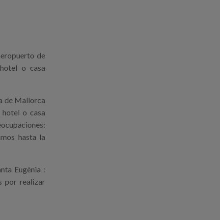
aeropuerto de
hotel o casa
a de Mallorca
 hotel o casa
reocupaciones:
amos hasta la
nta Eugènia :
s por realizar