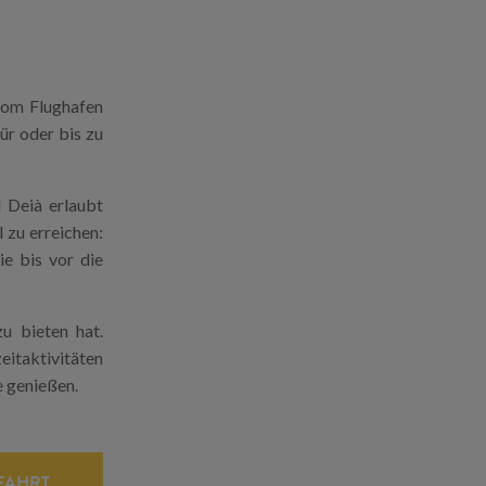
vom Flughafen
ür oder bis zu
 Deià erlaubt
 zu erreichen:
ie bis vor die
u bieten hat.
eitaktivitäten
e genießen.
FAHRT