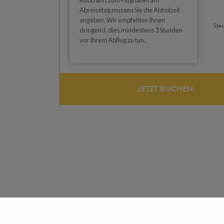
Abreisetag müssen Sie die Abholzeit
angeben. Wir empfehlen Ihnen
Steu
dringend, dies mindestens 3 Stunden
vor Ihrem Abflug zu tun.
JETZT BUCHEN